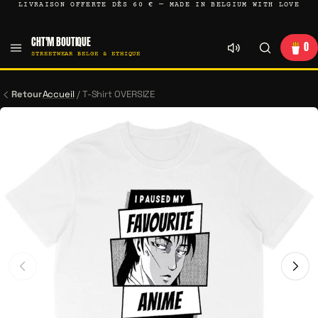
LIVRAISON OFFERTE DÈS 60 € — MADE IN BELGIUM WITH LOVE
CHT'M BOUTIQUE
0
STREETWEAR BELGE & ETHIQUE
Retour
Accueil
/
T-Shirt OVERSIZE