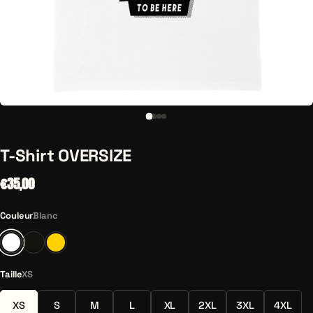
T-Shirt OVERSIZE
€35,00
Couleur
Blanc
Blanc
Noir
Jaune
Taille
XS
XS
S
M
L
XL
2XL
3XL
4XL