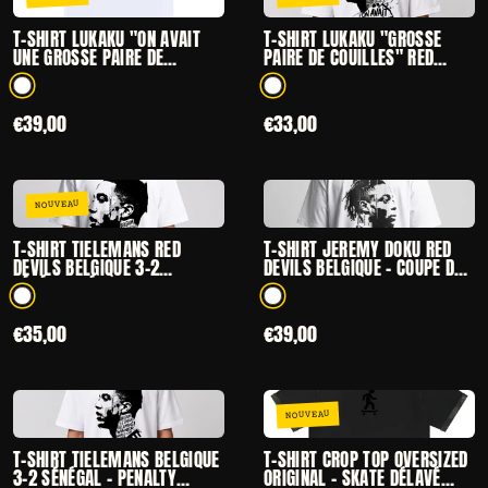
— T-SHIRT LUKAKU "ON AVAIT UNE GROSSE PAIRE DE
— T-SHIRT LUKAK
T-SHIRT LUKAKU "ON AVAIT
T-SHIRT LUKAKU "GROSSE
UNE GROSSE PAIRE DE
PAIRE DE COUILLES" RED
COUILLES" - DIABLES ROUGES
DEVILS BELGIQUE 3-2
OVERSIZE
SÉNÉGAL – CM 2026
1 coloris disponibles
1 coloris disponibles
€39,00
€33,00
NOUVEAU
CHOISIR
CHOISIR
— T-SHIRT TIELEMANS RED DEVILS BELGIQUE 3-2 SÉ
— T-SHIRT JEREM
T-SHIRT TIELEMANS RED
T-SHIRT JEREMY DOKU RED
DEVILS BELGIQUE 3-2
DEVILS BELGIQUE – COUPE DU
SÉNÉGAL – ÉDITION COLLECTOR
MONDE 2026
COUPE DU MONDE 2026
1 coloris disponibles
1 coloris disponibles
€35,00
€39,00
NOUVEAU
CHOISIR
CHOISIR
— T-SHIRT TIELEMANS BELGIQUE 3-2 SÉNÉGAL – PEN
— T-SHIRT CROP 
T-SHIRT TIELEMANS BELGIQUE
T-SHIRT CROP TOP OVERSIZED
3-2 SÉNÉGAL – PENALTY
ORIGINAL – SKATE DÉLAVÉ