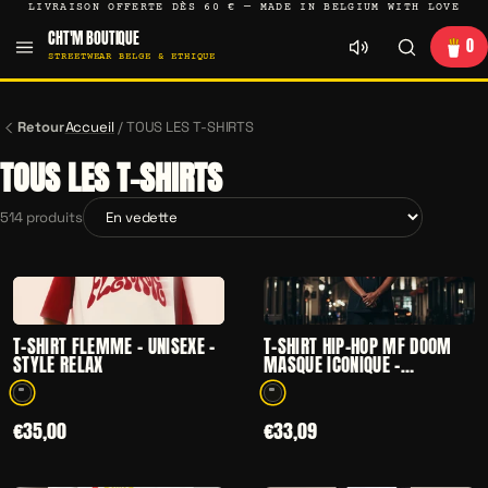
LIVRAISON OFFERTE DÈS 60 € — MADE IN BELGIUM WITH LOVE
CHT'M BOUTIQUE
0
STREETWEAR BELGE & ETHIQUE
Retour
Accueil
/
TOUS LES T-SHIRTS
TOUS LES T-SHIRTS
514 produits
Trier par
CHOISIR
CHOISIR
— T-SHIRT FLEMME – UNISEXE – STYLE RELAX
— T-SHIRT HIP-H
T-SHIRT FLEMME – UNISEXE –
T-SHIRT HIP-HOP MF DOOM
STYLE RELAX
MASQUE ICONIQUE –
HOMMAGE AU RAPPEUR
LÉGENDAIRE
1 coloris disponibles
1 coloris disponibles
€35,00
€33,09