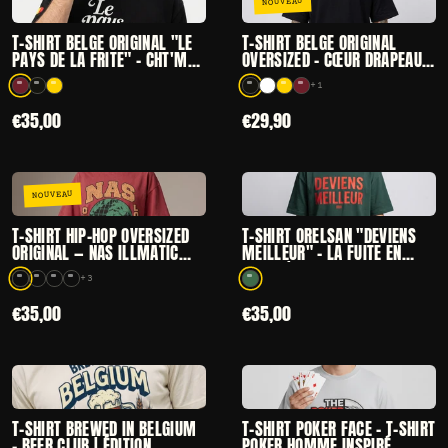
NOUVEAU
CHOISIR
CHOISIR
— T-SHIRT BELGE ORIGINAL "LE PAYS DE LA FRITE"
— T-SHIRT BELGE
T-SHIRT BELGE ORIGINAL "LE
T-SHIRT BELGE ORIGINAL
PAYS DE LA FRITE" – CHT'M
OVERSIZED – CŒUR DRAPEAU
BOUTIQUE
BELGIQUE · HEAVY 400G
+1
UNISEXE
3 coloris disponibles
5 coloris disponibles
€35,00
€29,90
NOUVEAU
CHOISIR
CHOISIR
— T-SHIRT HIP-HOP OVERSIZED ORIGINAL — NAS ILL
— T-SHIRT ORELS
T-SHIRT HIP-HOP OVERSIZED
T-SHIRT ORELSAN "DEVIENS
ORIGINAL — NAS ILLMATIC
MEILLEUR" – LA FUITE EN
ONE LOVE
AVANT | OVERSIZED
+3
STREETWEAR UNISEXE
7 coloris disponibles
1 coloris disponibles
€35,00
€35,00
CHOISIR
CHOISIR
— T-SHIRT BREWED IN BELGIUM – BEER CLUB | ÉDIT
— T-SHIRT POKER
T-SHIRT BREWED IN BELGIUM
T-SHIRT POKER FACE – T-SHIRT
– BEER CLUB | ÉDITION
POKER HOMME INSPIRÉ