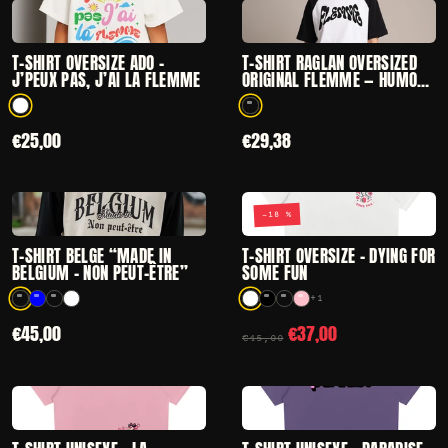
CHOISIR
CHOISIR
— T-SHIRT OVERSIZE ADO – J’PEUX PAS, J’AI LA F
— T-SHIRT RAGLA
T-SHIRT OVERSIZE ADO –
T-SHIRT RAGLAN OVERSIZED
J’PEUX PAS, J’AI LA FLEMME
ORIGINAL FLEMME — HUMOUR
NOIR ET BLANC
1 coloris disponibles
1 coloris disponibles
€25,00
€29,38
−18 %
CHOISIR
CHOISIR
— T-SHIRT BELGE “MADE IN BELGIUM – NON PEUT-ÊT
— T-SHIRT OVER
T-SHIRT BELGE “MADE IN
T-SHIRT OVERSIZE - DYING FOR
BELGIUM – NON PEUT-ÊTRE”
SOME FUN
+1
4 coloris disponibles
5 coloris disponibles
€45,00
€37,00
€45,00
CHOISIR
CHOISIR
— T-SHIRT UNISEXE - LA PANTHERE ROSE
— T-SHIRT UNIS