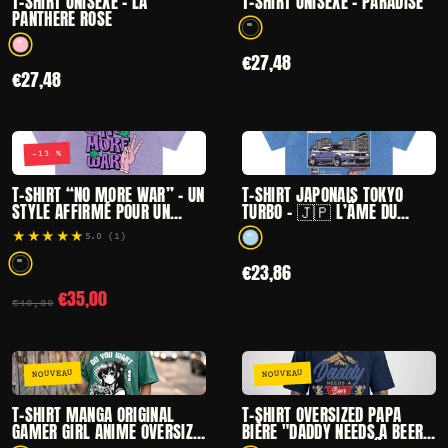
T-SHIRT UNISEXE - LA
T-SHIRT UNISEXE - PARADISE
PANTHERE ROSE
1 coloris disponibles
1 coloris disponibles
€27,48
€27,48
−13 %
CHOISIR
CHOISIR
— T-SHIRT “NO MORE WAR” – UN STYLE AFFIRMÉ POU
— T-SHIRT JAPON
T-SHIRT “NO MORE WAR” – UN
T-SHIRT JAPONAIS TOKYO
STYLE AFFIRMÉ POUR UN
TURBO – 🇯🇵 L’ÂME DU
MESSAGE DE PAIX
JAPON URBAIN
★★★★★
5.0 (1)
Noté 5.0 sur 5 par 1 clients
1 coloris disponibles
€23,86
1 coloris disponibles
€35,00
€40,00
NOUVEAU
NOUVEAU
CHOISIR
CHOISIR
— T-SHIRT MANGA ORIGINAL GAMER GIRL ANIME OVER
— T-SHIRT OVERS
T-SHIRT MANGA ORIGINAL
T-SHIRT OVERSIZED PAPA
GAMER GIRL ANIME OVERSIZE
BIÈRE "DADDY NEEDS A BEER"