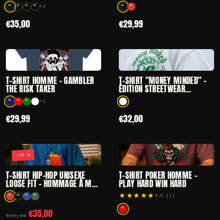
SPIRIT DÉLAVÉ
+3
7 coloris disponibles
2 coloris disponibles
€35,00
€29,99
CHOISIR
CHOISIR
— T-SHIRT HOMME - GAMBLER THE RISK TAKER
— T-SHIRT "MONE
T-SHIRT HOMME - GAMBLER
T-SHIRT "MONEY MINDED" -
THE RISK TAKER
ÉDITION STREETWEAR
PREMIUM
+2
6 coloris disponibles
1 coloris disponibles
€29,99
€32,00
−10 %
CHOISIR
CHOISIR
— T-SHIRT HIP-HOP UNISEXE LOOSE FIT – HOMMAGE 
— T-SHIRT POKE
T-SHIRT HIP-HOP UNISEXE
T-SHIRT POKER HOMME –
LOOSE FIT – HOMMAGE À MF
PLAY HARD WIN HARD
DOOM | ALL CAPS
★★★★★
5.0 (1)
Noté 5.0 sur 5 par 1 clients
4 coloris disponibles
€35,00
1 coloris disponibles
€39,00