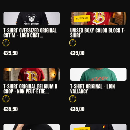
NOUVEAU
CHOISIR
CHOISIR
— T-SHIRT OVERSIZED ORIGINAL CHT'M – LOGO CHAT
— UNISEX BOXY 
T-SHIRT OVERSIZED ORIGINAL
UNISEX BOXY COLOR BLOCK T-
CHT'M – LOGO CHAT
SHIRT
STREETWEAR BELGE NOIR
1 coloris disponibles
1 coloris disponibles
€29,90
€39,00
CHOISIR
CHOISIR
— T-SHIRT ORIGINAL BELGIUM B CROP – NON PEUT-Ê
— T-SHIRT ORIG
T-SHIRT ORIGINAL BELGIUM B
T-SHIRT ORIGINAL - LION
CROP – NON PEUT-ÊTRE
VALIANCY
EDITION
1 coloris disponibles
1 coloris disponibles
€35,90
€35,00