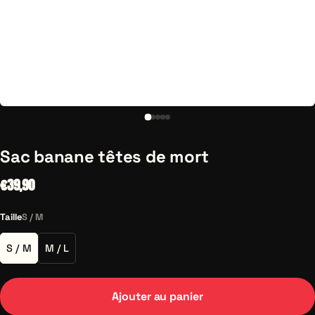
Sac banane têtes de mort
€39,90
Taille
S / M
S / M
M / L
Ajouter au panier