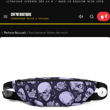
LIVRAISON OFFERTE DÈS 60 € — MADE IN BELGIUM WITH LOVE
CHT'M BOUTIQUE
0
STREETWEAR BELGE & ETHIQUE
Retour
Accueil
/
Sac banane têtes de mort