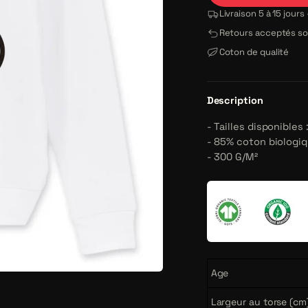
Livraison 5 à 15 jour
Retours acceptés sou
Coton de qualité
Description
- Tailles disponibles 
- 85% coton biologiq
- 300 G/M²
Age
Largeur au torse (cm