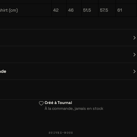
hirt (cm)
42
46
51.5
57.5
61
nde
Créé à Tournai
À la commande, jamais en stock
SUIVEZ-NOUS