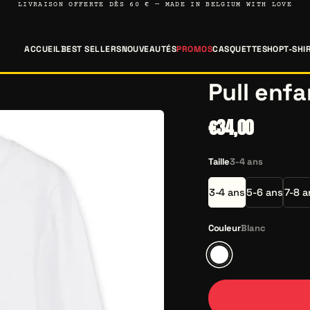
LIVRAISON OFFERTE DÈS 60 € — MADE IN BELGIUM WITH LOVE
ACCUEIL
BEST SELLERS
NOUVEAUTÉS
PROMOS
CASQUETTESHOP
T-SHI
Pull enfa
€34,00
Taille
3-4 ans
3-4 ans
5-6 ans
7-8 a
Couleur
Blanc
Blanc