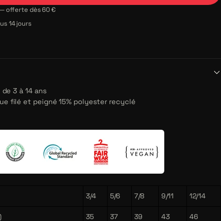
s — offerte dès 60 €
s 14 jours
: de 3 à 14 ans
ue filé et peigné 15% polyester recyclé
3/4
5/6
7/8
9/11
12/14
)
35
37
39
43
46