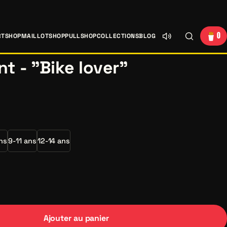
0
RTSHOP
MAILLOTSHOP
PULLSHOP
COLLECTIONS
BLOG
nt - "Bike lover"
ns
9-11 ans
12-14 ans
Ajouter au panier