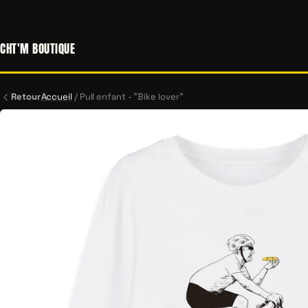
CHT'M BOUTIQUE
Retour
Accueil
/
Pull enfant - "Bike lover"