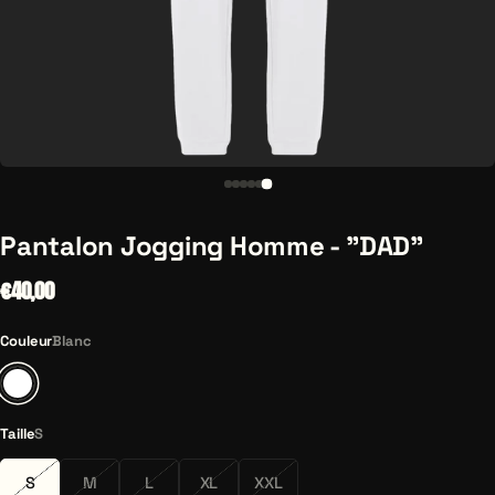
Pantalon Jogging Homme - "DAD"
€40,00
Couleur
Blanc
Blanc
Taille
S
S
M
L
XL
XXL