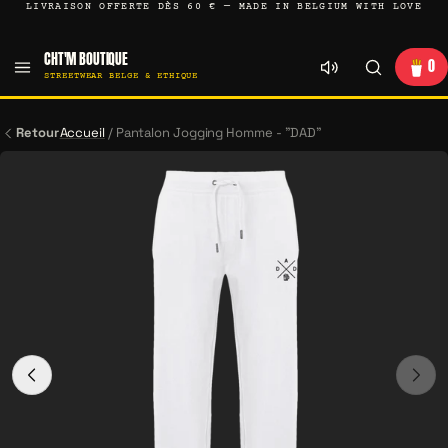
LIVRAISON OFFERTE DÈS 60 € — MADE IN BELGIUM WITH LOVE
CHT'M BOUTIQUE
0
STREETWEAR BELGE & ETHIQUE
Retour
Accueil
/
Pantalon Jogging Homme - "DAD"