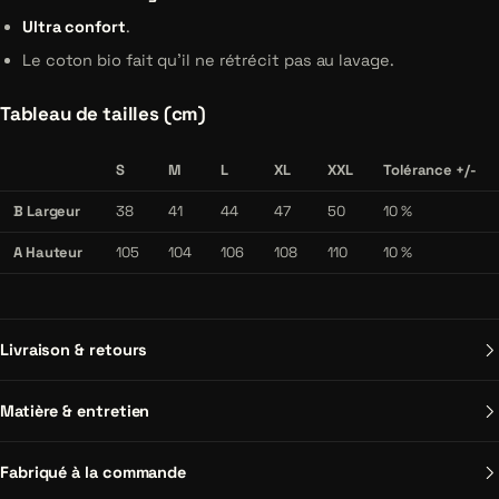
Ultra confort
.
Le coton bio fait qu'il ne rétrécit pas au lavage.
Tableau de tailles (cm)
S
M
L
XL
XXL
Tolérance +/-
B Largeur
38
41
44
47
50
10 %
A Hauteur
105
104
106
108
110
10 %
Livraison & retours
Matière & entretien
Fabriqué à la commande