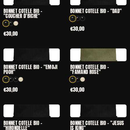
CHOISIR
CHOISIR
— BONNET CÔTELÉ BIO - "COUCHER D'BICHE"
— BONNET CÔTEL
BONNET CÔTELÉ BIO -
BONNET CÔTELÉ BIO - "DAD"
"COUCHER D'BICHE"
3 coloris disponibles
3 coloris disponibles
€30,00
€30,00
CHOISIR
CHOISIR
— BONNET CÔTELÉ BIO - "EMOJI POOH"
— BONNET CÔTEL
BONNET CÔTELÉ BIO - "EMOJI
BONNET CÔTELÉ BIO -
POOH"
"FAMAND ROSE"
4 coloris disponibles
3 coloris disponibles
€30,00
€30,00
CHOISIR
CHOISIR
— BONNET CÔTELÉ BIO - "HIRONDELLE"
— BONNET CÔTEL
BONNET CÔTELÉ BIO -
BONNET CÔTELÉ BIO - "JESUS
"HIRONDELLE"
IS KING"