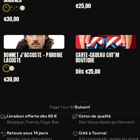
INARINLA"
€25,00
4 coloris disponibles
€30,00
CHOISIR
CHOISIR
— BONNET J'ACCOSTE - PARODIE LACOSTE
— CARTE-CADEAU
BONNET J'ACCOSTE - PARODIE
CARTE-CADEAU CHT'M
LACOSTE
BOUTIQUE
Dès €25,00
2 coloris disponibles
€30,00
Page 1 sur 44
Suivant
Livraison offerte dès 60 €
Coton de qualité
Belgique, France, Pays-Bas
Des tissus épais qui tiennent
Retours sous 14 jours
Créé à Tournai
Simple, sans discussion
À la commande, jamais en stock