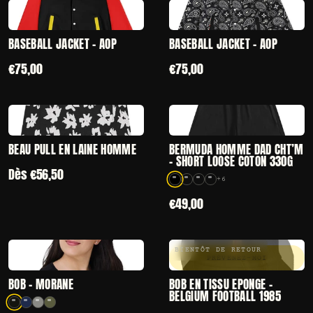
CHOISIR
CHOISIR
— BASEBALL JACKET - AOP
— BASEBALL JAC
BASEBALL JACKET - AOP
BASEBALL JACKET - AOP
€75,00
€75,00
CHOISIR
CHOISIR
— BEAU PULL EN LAINE HOMME
— BERMUDA HOMME
BEAU PULL EN LAINE HOMME
BERMUDA HOMME DAD CHT’M
– SHORT LOOSE COTON 330G
Dès €56,50
+6
10 coloris disponibles
€49,00
BIENTÔT DE RETOUR
CHOISIR
PRÉVENEZ-MOI
— BOB - MORANE
— BOB EN TISSU 
BOB - MORANE
BOB EN TISSU ÉPONGE -
BELGIUM FOOTBALL 1985
4 coloris disponibles