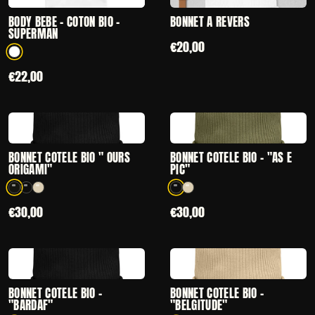
BODY BÉBÉ - COTON BIO -
BONNET À REVERS
SUPERMAN
€20,00
1 coloris disponibles
€22,00
CHOISIR
CHOISIR
— BONNET CÔTELÉ BIO " OURS ORIGAMI"
— BONNET CÔTEL
BONNET CÔTELÉ BIO " OURS
BONNET CÔTELÉ BIO - "AS E
ORIGAMI"
PIC"
3 coloris disponibles
2 coloris disponibles
€30,00
€30,00
CHOISIR
CHOISIR
— BONNET CÔTELÉ BIO - "BARDAF"
— BONNET CÔTEL
BONNET CÔTELÉ BIO -
BONNET CÔTELÉ BIO -
"BARDAF"
"BELGITUDE"