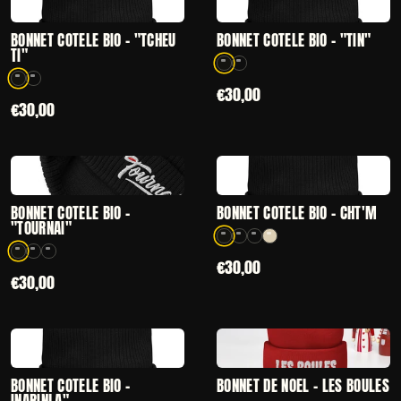
CHOISIR
CHOISIR
— BONNET CÔTELÉ BIO - "TCHEU TI"
— BONNET CÔTEL
BONNET CÔTELÉ BIO - "TCHEU
BONNET CÔTELÉ BIO - "TIN"
TI"
2 coloris disponibles
2 coloris disponibles
€30,00
€30,00
CHOISIR
CHOISIR
— BONNET CÔTELÉ BIO - "TOURNAI"
— BONNET CÔTEL
BONNET CÔTELÉ BIO -
BONNET CÔTELÉ BIO - CHT'M
"TOURNAI"
4 coloris disponibles
3 coloris disponibles
€30,00
€30,00
CHOISIR
AJOUT RAPIDE
— BONNET CÔTELÉ BIO - INARINLA"
— BONNET DE NO
BONNET CÔTELÉ BIO -
BONNET DE NOËL - LES BOULES