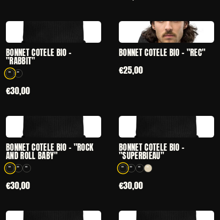
CHOISIR
AJOUT RAPIDE
— BONNET CÔTELÉ BIO - "RABBIT"
— BONNET CÔTEL
BONNET CÔTELÉ BIO -
BONNET CÔTELÉ BIO - "REC"
"RABBIT"
€25,00
2 coloris disponibles
€30,00
CHOISIR
CHOISIR
— BONNET CÔTELÉ BIO - "ROCK AND ROLL BABY"
— BONNET CÔTEL
BONNET CÔTELÉ BIO - "ROCK
BONNET CÔTELÉ BIO -
AND ROLL BABY"
"SUPERBIEAU"
3 coloris disponibles
4 coloris disponibles
€30,00
€30,00