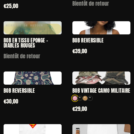
Bientôt de retour
€25,00
BIENTÔT DE RETOUR
PRÉVENEZ-MOI
CHOISIR
— BOB EN TISSU ÉPONGE - DIABLES ROUGES
— BOB RÉVERSIB
BOB EN TISSU ÉPONGE -
BOB RÉVERSIBLE
DIABLES ROUGES
€39,00
Bientôt de retour
CHOISIR
CHOISIR
— BOB RÉVERSIBLE
— BOB VINTAGE 
BOB RÉVERSIBLE
BOB VINTAGE CAMO MILITAIRE
€30,00
4 coloris disponibles
€29,00
CHOISIR
AJOUT RAPIDE
— BODY BÉBÉ - COTON BIO - SUPERMAN
— BONNET À REV